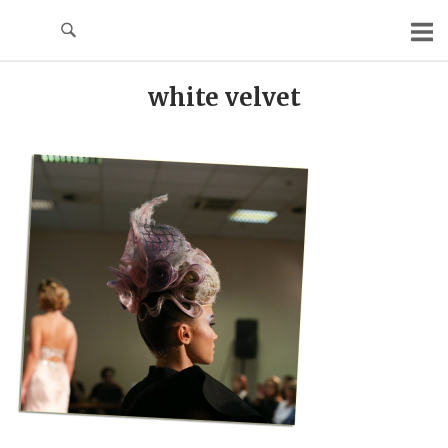
Skip
to
content
white velvet