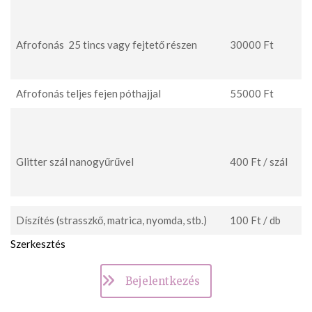
Afrofonás 25 tincs vagy fejtető részen
30000 Ft
Afrofonás teljes fejen póthajjal
55000 Ft
Glitter szál nanogyűrűvel
400 Ft / szál
Díszítés (strasszkő, matrica, nyomda, stb.)
100 Ft / db
Szerkesztés
Bejelentkezés