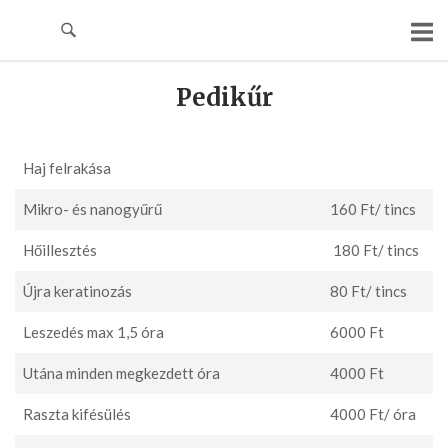
Skip
to
content
Pedikűr
Haj felrakása
Mikro- és nanogyűrű
160 Ft/ tincs
Hőillesztés
180 Ft/ tincs
Újra keratinozás
80 Ft/ tincs
Leszedés max 1,5 óra
6000 Ft
Utána minden megkezdett óra
4000 Ft
Raszta kifésülés
4000 Ft/ óra