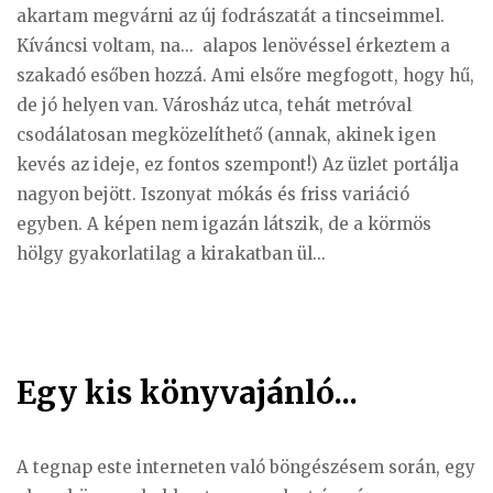
akartam megvárni az új fodrászatát a tincseimmel.
Kíváncsi voltam, na... alapos lenövéssel érkeztem a
szakadó esőben hozzá. Ami elsőre megfogott, hogy hű,
de jó helyen van. Városház utca, tehát metróval
csodálatosan megközelíthető (annak, akinek igen
kevés az ideje, ez fontos szempont!) Az üzlet portálja
nagyon bejött. Iszonyat mókás és friss variáció
egyben. A képen nem igazán látszik, de a körmös
hölgy gyakorlatilag a kirakatban ül...
Egy kis könyvajánló...
A tegnap este interneten való böngészésem során, egy