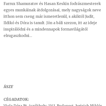
Farrux Shamuratov és Hasan Keskin fodrászmesterek
egyes munkáinak átdolgozásai, mely nagyságok neve
itthon sem cseng már ismeretlenül, s akiktől Judit,
Ildikó és Dóra is tanult. Jön a báli szezon, itt az ideje
inspirálódni és a mindennapok formavilágától
elrugaszkodni...
ÁSZF
CÉGADATOK:
Viola Dóra Bt. (székhely: 1143. Budapest, Jurisich Miklós