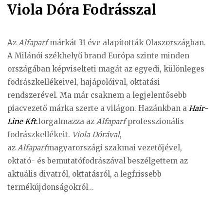
Viola Dóra Fodrásszal
Az
Alfaparf
márkát 31 éve alapították Olaszországban.
A Milánói székhelyű brand Európa szinte minden
országában képviselteti magát az egyedi, különleges
fodrászkellékeivel, hajápolóival, oktatási
rendszerével. Ma már csaknem a legjelentősebb
piacvezető márka szerte a világon. Hazánkban a
Hair-
Line Kft
.
forgalmazza az
Alfaparf
professzionális
fodrászkellékeit.
Viola Dórával
,
az
Alfaparf
magyarországi szakmai vezetőjével,
oktató- és bemutatófodrászával beszélgettem az
aktuális divatról, oktatásról, a legfrissebb
termékújdonságokról...