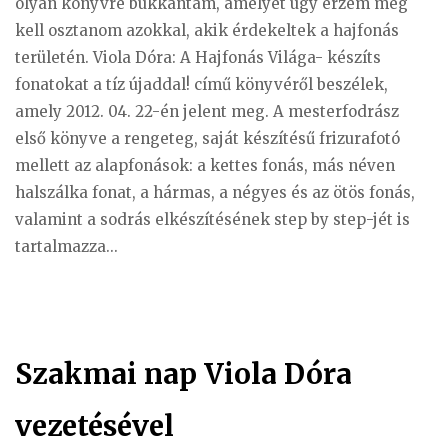
olyan könyvre bukkantam, amelyet úgy érzem meg
kell osztanom azokkal, akik érdekeltek a hajfonás
területén. Viola Dóra: A Hajfonás Világa- készíts
fonatokat a tíz újaddal! című könyvéről beszélek,
amely 2012. 04. 22-én jelent meg. A mesterfodrász
első könyve a rengeteg, saját készítésű frizurafotó
mellett az alapfonások: a kettes fonás, más néven
halszálka fonat, a hármas, a négyes és az ötös fonás,
valamint a sodrás elkészítésének step by step-jét is
tartalmazza...
Szakmai nap Viola Dóra
vezetésével