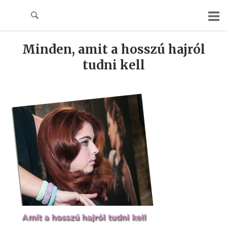
Skip
to
content
Minden, amit a hosszú hajról
tudni kell