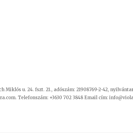
ich Miklós u. 24. fszt. 21., adószám: 21908769-2-42, nyilvánt
dora.com. Telefonszám: +3630 702 3848 Email cím:
info@viol