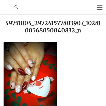
Skip
to
content
49751004_297241577803907_10281
00568050040832_n