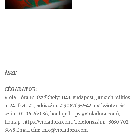
ÁSZF
CÉGADATOK:
Viola Dóra Bt. (székhely: 1143. Budapest, Jurisich Miklós
u. 24. fszt. 21., adószám: 21908769-2-42, nyilvántartási
szám: 01-06-763036, honlap: https://violadora.com),
honlap: https://violadora.com. Telefonszám: +3630 702
3848 Email cím:
info@violadora.com