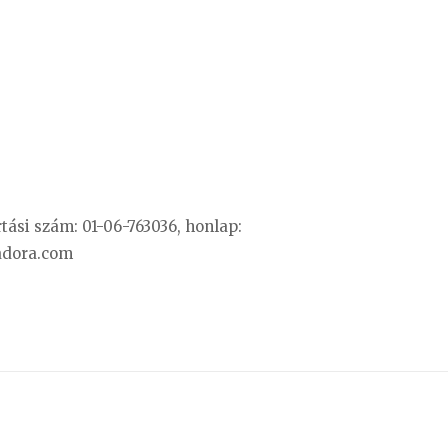
artási szám: 01-06-763036, honlap:
adora.com