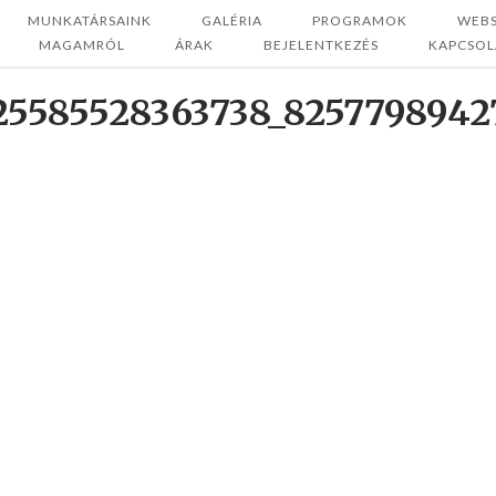
MUNKATÁRSAINK
GALÉRIA
PROGRAMOK
WEB
MAGAMRÓL
ÁRAK
BEJELENTKEZÉS
KAPCSOL
25585528363738_8257798942