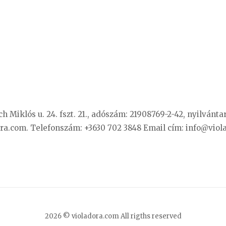
ich Miklós u. 24. fszt. 21., adószám: 21908769-2-42, nyilvánt
dora.com. Telefonszám: +3630 702 3848 Email cím:
info@viol
2026 © violadora.com
All rigths reserved