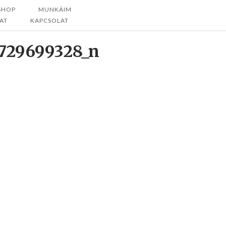
SHOP
MUNKÁIM
AT
KAPCSOLAT
729699328_n