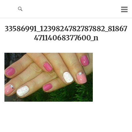
Skip
to
content
33586991_1239824782787882_81867
47114068377600_n