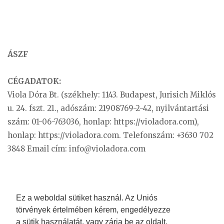
ÁSZF
CÉGADATOK:
Viola Dóra Bt. (székhely: 1143. Budapest, Jurisich Miklós
u. 24. fszt. 21., adószám: 21908769-2-42, nyilvántartási
szám: 01-06-763036, honlap: https://violadora.com),
honlap: https://violadora.com. Telefonszám: +3630 702
3848 Email cím:
info@violadora.com
Ez a weboldal sütiket használ. Az Uniós
törvények értelmében kérem, engedélyezze
a sütik használatát, vagy zárja be az oldalt.