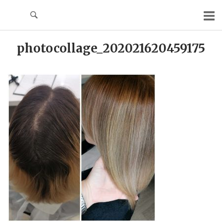
Skip
to
content
photocollage_202021620459175