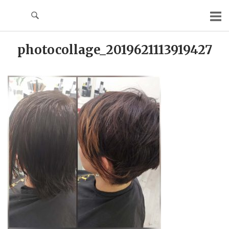
Skip
to
content
photocollage_2019621113919427