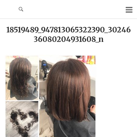
Skip
to
content
18519489_947813065322390_30246
36080204931608_n