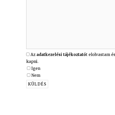
Az
adatkezelési tájékoztató
t elolvastam é
kapni.
Igen
Nem
Please leave this field empty.