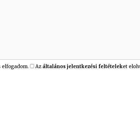
s elfogadom.
Az
általános jelentkezési feltételek
et elo