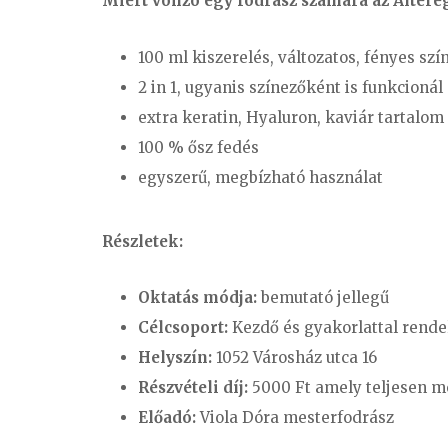
Miért vonzó egy fodrász számára az Altere
100 ml kiszerelés, változatos, fényes szí
2 in 1, ugyanis színezőként is funkcioná
extra keratin, Hyaluron, kaviár tartalo
100 % ősz fedés
egyszerű, megbízható használat
Részletek:
Oktatás módja:
bemutató jellegű
Célcsoport:
Kezdő és gyakorlattal rende
Helyszín:
1052 Városház utca 16
Részvételi díj:
5000 Ft amely teljesen m
Előadó:
Viola Dóra mesterfodrász