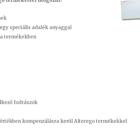
go termékeivel dolgozni?
nek
l egy speciális adalék anyaggal
m a termékekben
lkező fodrászok
értékben kompenzálásra kerül Alterego termékekkel