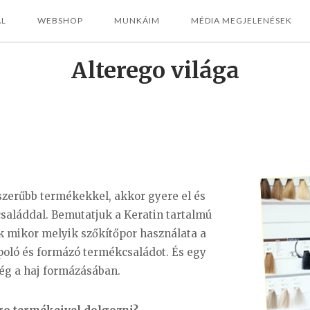
AL
WEBSHOP
MUNKÁIM
MÉDIA MEGJELENÉSEK
Alterego világa
szerűbb termékekkel, akkor gyere el és
saláddal. Bemutatjuk a Keratin tartalmú
k mikor melyik szőkítőpor használata a
poló és formázó termékcsaládot. És egy
ség a haj formázásában.