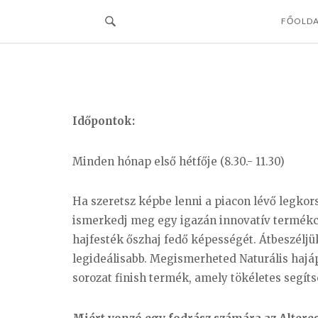
Skip
FŐOLD
to
content
Időpontok:
Minden hónap első hétfője (8.30.- 11.30)
Ha szeretsz képbe lenni a piacon lévő legkor
ismerkedj meg egy igazán innovatív termékc
hajfesték őszhaj fedő képességét. Átbeszéljü
legideálisabb. Megismerheted Naturális hajá
sorozat finish termék, amely tökéletes segít