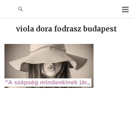
Skip
to
content
viola dora fodrasz budapest