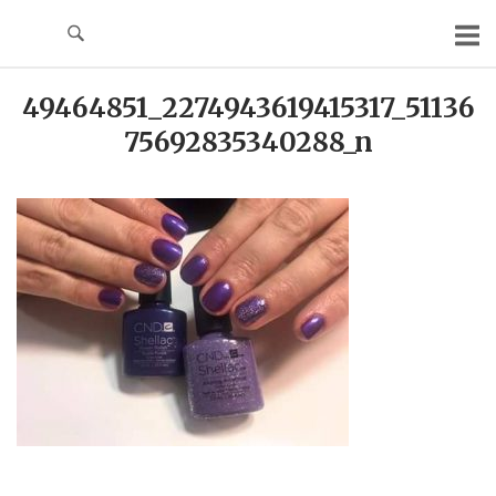
Skip
to
content
49464851_2274943619415317_51136
75692835340288_n