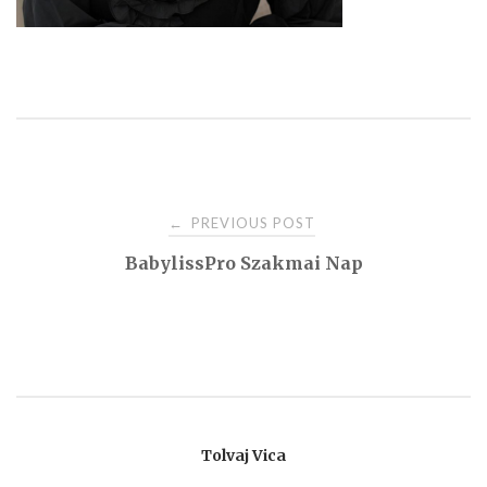
Post
PREVIOUS POST
←
BabylissPro Szakmai Nap
navigation
Tolvaj Vica